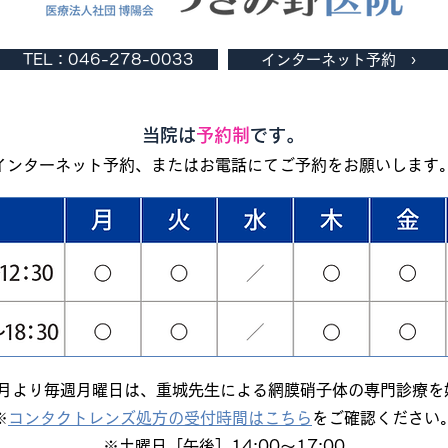
TEL：046-278-0033
インターネット予約 ›
当院は
予約制
です。
インターネット予約、またはお電話にてご予約をお願いします
年4月より毎週月曜日は、重城先生による網膜硝子体の専門診療を
※
コンタクトレンズ処方の受付時間はこちら
をご確認ください
※土曜日［午後］14:00～17:00