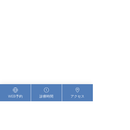
WEB予約
診療時間
アクセス
GROUP
関連クリニック
医療法人社団博陽会は、神奈川、埼玉、茨城に
合わせて8つの眼科医院を開設し、総合的な眼