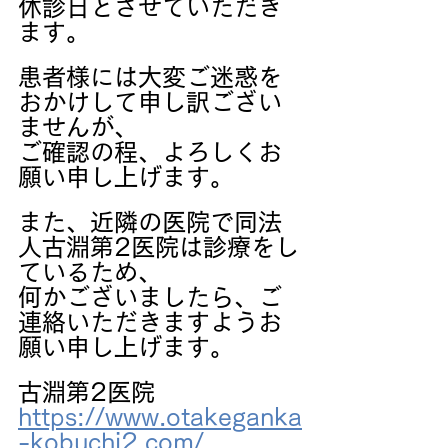
休診日とさせていただき
ます。
患者様には大変ご迷惑を
おかけして申し訳ござい
ませんが、
ご確認の程、よろしくお
願い申し上げます。
また、近隣の医院で同法
人古淵第2医院は診療をし
ているため、
何かございましたら、ご
連絡いただきますようお
願い申し上げます。
古淵第2医院　
https://www.otakeganka
-kobuchi2.com/